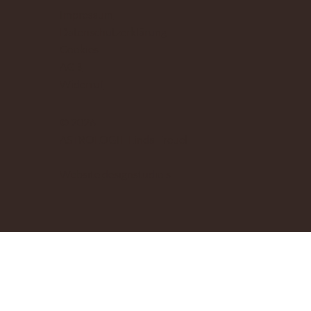
Impressum
Datenschutzerklärung
Cookies
AGB
Widerruf
© 2026
ASTROLOGIE Linda Freuel
Website
designstudio s