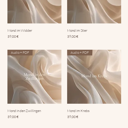
Mond im Widder
Mond im Stier
Preis
Preis
39,00 €
39,00 €
Audio + PDF
Audio + PDF
Mond in den Zwillingen
Mond im Krebs
Preis
Preis
39,00 €
39,00 €