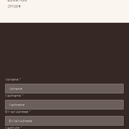
Bundle Mond
Preis
289,00 €
Vorname
*
Nachname
*
E-Mail-Adresse
*
Nachricht
*