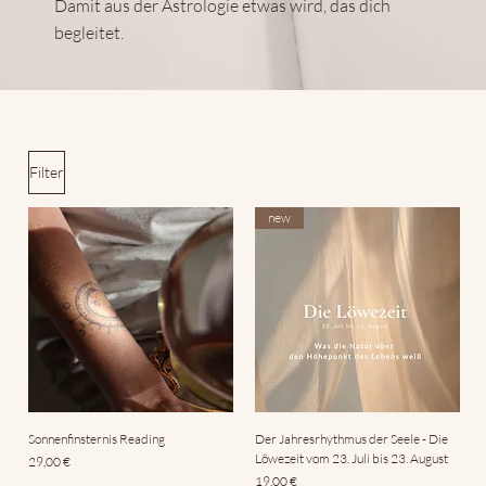
Damit aus der Astrologie etwas wird, das dich
begleitet.
Filter
new
Sonnenfinsternis Reading
Der Jahresrhythmus der Seele - Die
Löwezeit vom 23. Juli bis 23. August
Preis
29,00 €
Preis
19,00 €