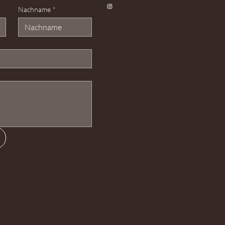
Nachname
*
Impressum
Datenschutzerklärung
Cookies
AGB
Widerruf
© 2026 ASTROLOGIE
Linda Freutel
Website
designstudio s