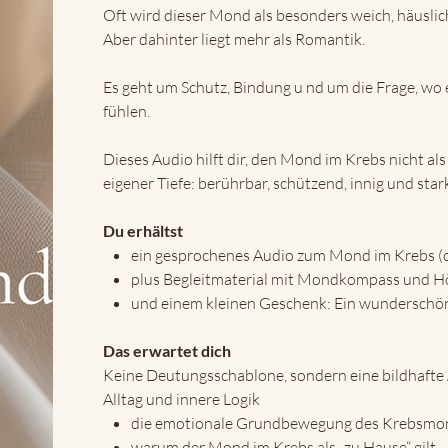
Oft wird dieser Mond als besonders weich, häusli
Aber dahinter liegt mehr als Romantik.
Es geht um Schutz, Bindung u nd um die Frage, wo e
fühlen.
Dieses Audio hilft dir, den Mond im Krebs nicht al
eigener Tiefe: berührbar, schützend, innig und star
Du erhältst
ein gesprochenes Audio zum Mond im Krebs (c
plus Begleitmaterial mit Mondkompass und H
und einem kleinen Geschenk: Ein wunderschö
Das erwartet dich
Keine Deutungsschablone, sondern eine bildhafte
Alltag und innere Logik
die emotionale Grundbewegung des Krebsmo
warum der Mond im Krebs als „zu Hause“ gilt