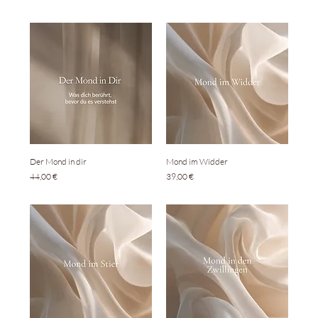
Der Mond in dir
Mond im Widder
Preis
Preis
44,00 €
39,00 €