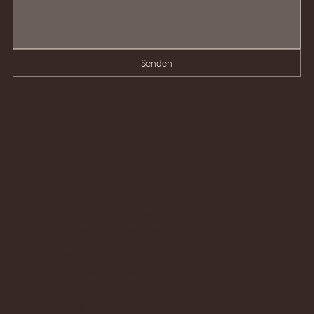
Senden
Folge mir auf Instagram
für aktuelle
Neuigkeiten und Termine.
Impressum
Datenschutzerklärung
Cookies
AGB