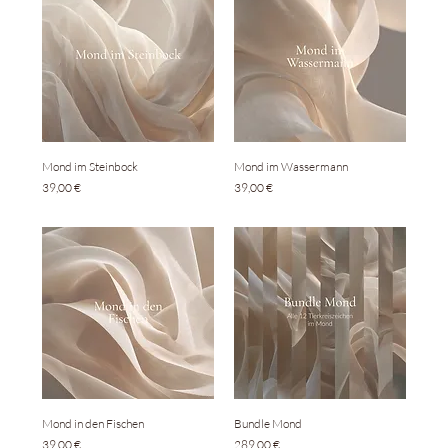
Mond im Steinbock
Mond im Wassermann
Preis
Preis
39,00 €
39,00 €
Mond in den Fischen
Bundle Mond
Preis
Preis
39,00 €
289,00 €