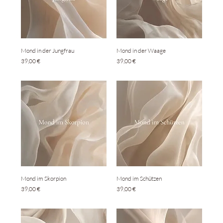
Mond in der Jungfrau
Mond in der Waage
Preis
Preis
39,00 €
39,00 €
Mond im Skorpion
Mond im Schützen
Preis
Preis
39,00 €
39,00 €